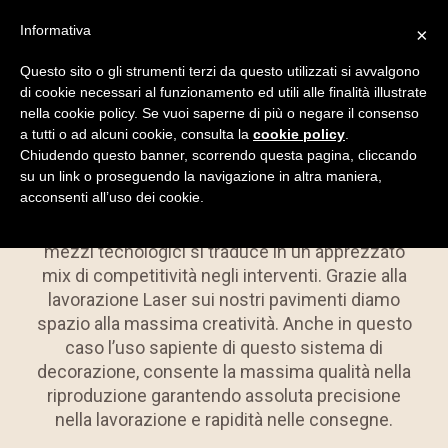
Informativa
×
Questo sito o gli strumenti terzi da questo utilizzati si avvalgono
IL LASER AL
di cookie necessari al funzionamento ed utili alle finalità illustrate
nella cookie policy. Se vuoi saperne di più o negare il consenso
SERVIZIO DEL
a tutti o ad alcuni cookie, consulta la
cookie policy
.
Chiudendo questo banner, scorrendo questa pagina, cliccando
LEGNO
su un link o proseguendo la navigazione in altra maniera,
acconsenti all’uso dei cookie.
La sapienza artigiana supportata da efficienti
mezzi tecnologici si traduce in un apprezzato
mix di competitività negli interventi. Grazie alla
lavorazione Laser sui nostri pavimenti diamo
spazio alla massima creatività. Anche in questo
caso l’uso sapiente di questo sistema di
decorazione, consente la massima qualità nella
riproduzione garantendo assoluta precisione
nella lavorazione e rapidità nelle consegne.