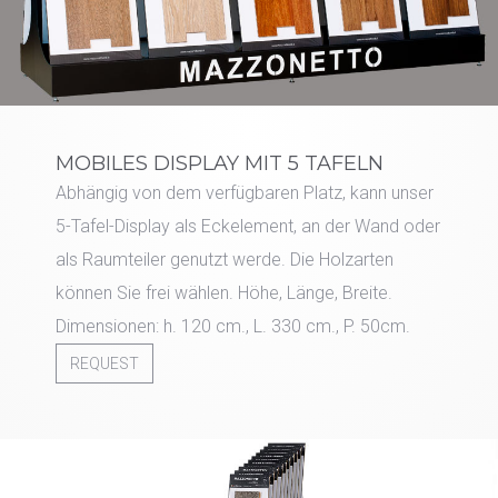
MOBILES DISPLAY MIT 5 TAFELN
Abhängig von dem verfügbaren Platz, kann unser
5-Tafel-Display als Eckelement, an der Wand oder
als Raumteiler genutzt werde. Die Holzarten
können Sie frei wählen. Höhe, Länge, Breite.
Dimensionen: h. 120 cm., L. 330 cm., P. 50cm.
REQUEST