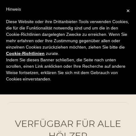
Hinweis
×
GEÖLTE BÖDEN
Diese Website oder ihre Drittanbieter-Tools verwenden Cookies,
Die Endbehandlung mit Öl ist nicht nur eine sehr
die für die Funktionalität notwendig sind und um die in den
Cookie-Richtlinien dargelegten Zwecke zu erreichen. Wenn Sie
natürliche Pflege des Holzes, sondern bietet auch
mehr erfahren oder Ihre Zustimmung gegenüber allen oder
gleichzeitig einen sehr guten Schutz des Holzes und
einzelnen Cookies zurückziehen möchten, ziehen Sie bitte die
Cookie-Richtlinien
zurate.
schütz die Poren des Holzes gegen das Eindringen von
Indem Sie dieses Banner schließen, die Seite nach unten
Flüssigkeiten. Öl behält die natürliche Farbe und Wärme
scrollen, einen Link anklicken oder Ihre Recherche auf andere
Weise fortsetzen, erklären Sie sich mit dem Gebrauch von
des Holzes. Eine regelmäßige Pflege alle 4-5 Monate
Cookies einverstanden.
wird empfohlen.
VERFÜGBAR FÜR ALLE
HÖLZER