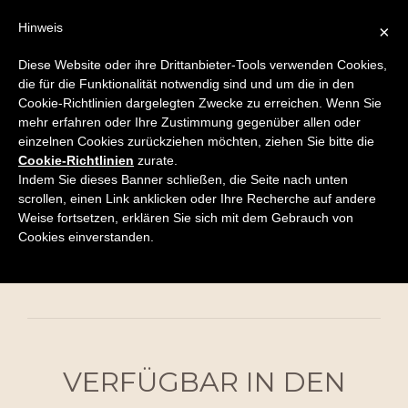
Hinweis
×
KOLLEKTION
Diese Website oder ihre Drittanbieter-Tools verwenden Cookies,
COUNTRY
die für die Funktionalität notwendig sind und um die in den
Cookie-Richtlinien dargelegten Zwecke zu erreichen. Wenn Sie
Ein neuer Trend, der neue Emotionen weckt. Eine
mehr erfahren oder Ihre Zustimmung gegenüber allen oder
einzelnen Cookies zurückziehen möchten, ziehen Sie bitte die
Entwicklung, die gesägte Oberflächen mit modernen
Cookie-Richtlinien
zurate.
Farben neu interpretiert. Die Linie Country basiert auf
Indem Sie dieses Banner schließen, die Seite nach unten
scrollen, einen Link anklicken oder Ihre Recherche auf andere
Eiche Anticati mit sägerauer Obrfläche (die nicht Kanten
Weise fortsetzen, erklären Sie sich mit dem Gebrauch von
sind nicht gefast). Dieses Produkt wird nur auf
Cookies einverstanden.
Bestellung gefertigt.
VERFÜGBAR IN DEN